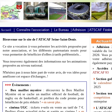
Accueil
|
Connaître l'association
|
Le Bureau
|
Adhésion
|
ATSCAF Fédéra
Bienvenue sur le site de l'ATSCAF Seine-Saint-Denis
.
Ce site a vocation à vous présenter les activités proposées par
»
Adhésion
notre association, et les différents partenariats noués pour
valable du 1e
vous permettre de bénéficier d'offres à tarifs préférentiels...
2026. Vous p
votre adhés
Vous trouverez également des informations sur les animations
également pay
proposées au niveau national.
»
Accédez
N'hésitez pas à nous faire part de votre avis
,
de vos idées pour
ATSCAF 93
améliorer cet espace d'échanges..!
Section g
le
calendrier
Évènements :
2025
»
Box maillot mystère
:
déc
ouvrez la Box Maillot
Section te
Mystère où se cache un maillot officiel de football, de
compétition
rugby ou de basketball...et profitez du code promo pour
entreprise
bénéficier de prix réduits !
»
en savoir plus..
»
cinéma UGC
: tickets e-solo en vente au tarif de 7 €.
L'ATSCAF 
Profitez d'une actualité riche et variée au cinéma !
»
en
sports, résid