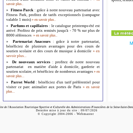
savoir plus..
»
Fitness Parck
: grâce à notre nouveau partenariat avec
Fitness Park, profitez de tarifs exceptionnels (campagne
valable 1 mois)
»
en savoir plus..
»
Parfums et capillaires
: le catalogue printemps-été est
arrivé. Profitez de prix remisés jusqu'à - 70 % sur plus de
8000 références
»
en savoir plus..
»
Partenariat Anacours
: grâce à notre partenariat,
M
bénéficiez de plusieurs avantages pour des cours de
soutien scolaire et des cours de musique à domicile
en
»
savoir plus...
»
De nouveaux services
: profitez de notre nouveau
partenariat en matière d'aide à domicile, garderie et
soutien scolaire, et bénéficiez de nombreux avantages
»
en
savoir plus...
»
Parrot World
: bénéficiez d'un tarif préférentiel pour
visiter ce parc animalier aux portes de Paris
»
en savoir
plus...
Site de
l'
A
ssociation
T
ouristique
S
portive et
C
ulturelle des
A
dministrations
F
inancières de la Seine-Saint-Den
Dernière mise à jour du site :
09/07/2026
Webmaster
©
Copyright
2004-2006
-