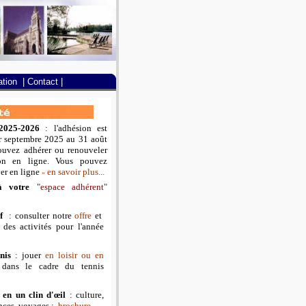
tion
|
Contact
|
 2025-2026
:
l'adhésion est
r septembre 2025 au 31 août
ouvez adhérer ou renouveler
ion en ligne. Vous pouvez
er en ligne
en savoir plus...
»
 à votre
"espace adhérent
"
olf
: consulter notre
offre
et
des activités pour l'année
nnis
: jouer
en loisir ou en
dans le cadre du tennis
en un clin d'œil
: culture,
ences, voyages :
brochure.