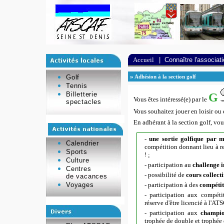
Accueil
|
Connaître l'associat
»
Golf
Adhésion à la section golf
Tennis
Billetterie
G
Vous êtes intéressé(e) par le
spectacles
Vous souhaitez jouer en loisir ou
En adhérant à la section golf, vo
-
une sortie golfique par m
Calendrier
compétition donnant lieu à r
Sports
! ;
Culture
-
participation au
challenge 
Centres
- possibilité de
cours collecti
de vacances
Voyages
- participation à des
compétit
- participation aux compéti
réserve d'être licencié à l'AT
- participation aux
champi
trophée de double et trophée 