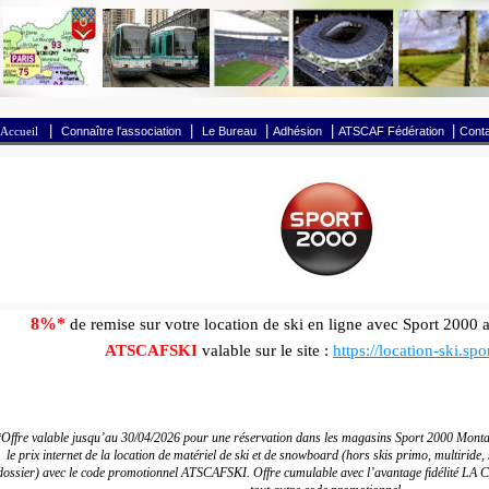
|
|
|
|
|
Accueil
Connaître l'association
Le Bureau
Adhésion
ATSCAF Fédération
Conta
8%*
de remise sur votre location de ski en ligne avec Sport 2000 
ATSCAFSKI
valable sur le site :
https://location-ski.spo
Offre valable jusqu’au 30/04/2026 pour une réservation dans les magasins Sport 2000 Mont
le prix internet de la location de matériel de ski et de snowboard (hors skis primo, multiride, 
dossier) avec le code promotionnel ATSCAFSKI. Offre cumulable avec l’avantage fidélité LA