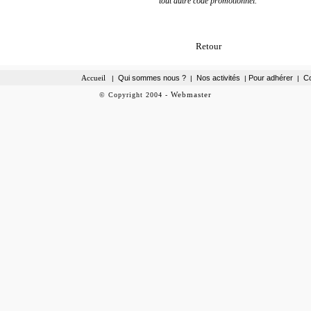
tout autre code promotionnel.
Retour
Accueil
Qui sommes nous ?
Nos activités
Pour adhérer
Co
|
|
|
|
Webmaster
©
Copyright
2004
-