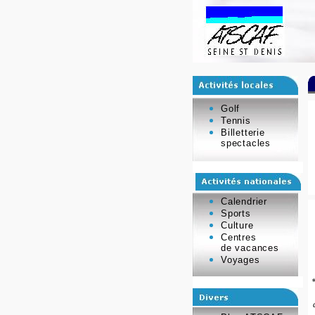
Golf
Tennis
Billetterie
spectacles
Calendrier
Sports
Culture
Centres
de vacances
Voyages
*