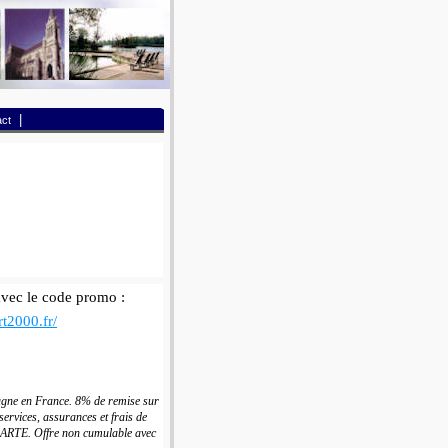
|
ct
avec le code promo :
rt2000.fr/
agne en France. 8% de remise sur
services, assurances et frais de
 CARTE. Offre non cumulable avec