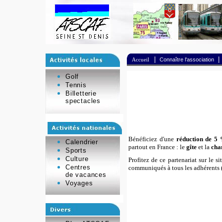
|
|
Accueil
Connaître l'association
Golf
Tennis
Billetterie
spectacles
Bénéficiez d'une
réduction de 5 
Calendrier
partout en France : le
gîte
et la
cha
Sports
Culture
Profitez de ce partenariat sur le s
Centres
communiqués à tous les adhérents (
de vacances
Voyages