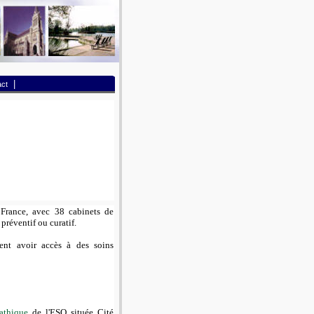
|
ct
France, avec 38 cabinets de
 préventif ou curatif.
ent avoir accès à des soins
athique
de l'ESO située Cité