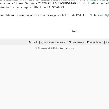
escartes - 12 rue Galilée - 77420 CHAMPS-SUR-MARNE, du lundi au samed
résentation d'un coupon délivré par l'ATSCAF 93.
our obtenir
un coupon, adresser un message sur la BAL de l'ATSCAF 93 (
atscaf93@f
Retour
Accueil
Qui sommes nous ?
Nos activités
Pour adhérer
Co
|
|
|
|
Webmaster
©
Copyright
2004
-