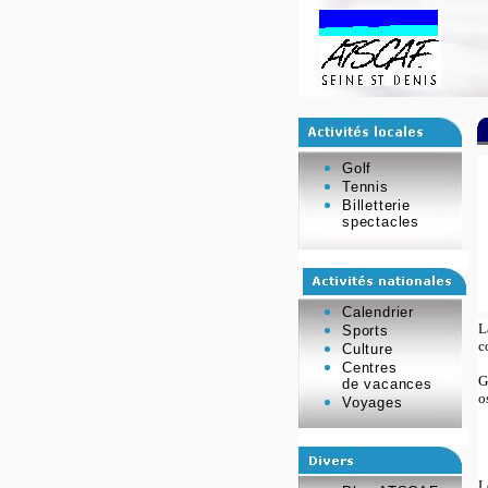
Golf
Tennis
Billetterie
spectacles
Calendrier
L
Sports
c
Culture
Centres
G
de vacances
o
Voyages
.
.
.
L