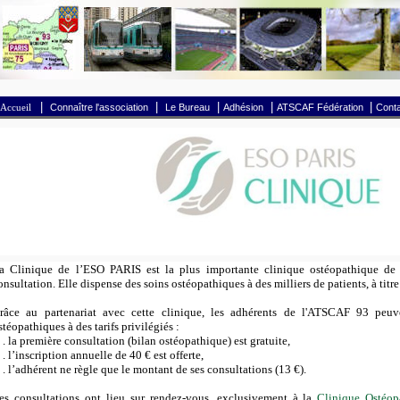
|
|
|
|
|
Accueil
Connaître l'association
Le Bureau
Adhésion
ATSCAF Fédération
Conta
a Clinique de l’ESO PARIS est la plus importante clinique ostéopathique de 
onsultation. Elle dispense des soins ostéopathiques à des milliers de patients, à titre
râce au partenariat avec cette clinique, les adhérents de l'ATSCAF 93 peuv
stéopathiques à des tarifs privilégiés :
 la première consultation (bilan ostéopathique) est gratuite,
 l’inscription annuelle de 40 € est offerte,
 l’adhérent ne règle que le montant de ses consultations (13 €).
es consultations ont lieu sur rendez-vous, exclusivement à la
Clinique Ostéop