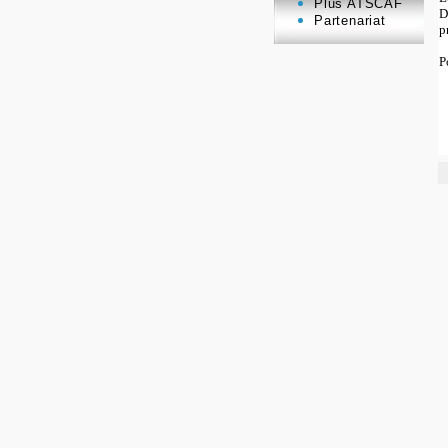
Plus ATSCAF
D
Partenariat
p
P