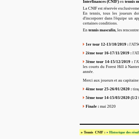
Interfinances (CNIF)
en
tennis m
La CNIF est réservée exclusiveme
En tennis, tous les joueurs doi
d'incorporer dans l'équipe un app
certaines conditions.
En
tennis masculin
, les rencontr
1er tour 12-13/10/2019 :
l'ATS
2ème tour 16-17/11/2019 :
l'A
3ème tour 14-15/12/2019 :
l'
les courts du Forest Hill à Nanter
année.
Merci aux joueurs et au capitaine
4ème tour 25-26/01/2020 :
tir
5ème tour 14-15/03/2020 (1/2 f
Finale :
mai 2020
»
Tennis CNIF :
»
Historique des résul