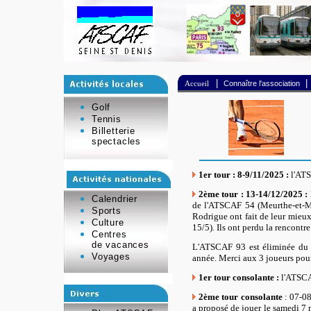
|
|
Accueil
Connaître l'association
Golf
Tennis
Billetterie
spectacles
1er tour : 8-9/11/2025 :
l'ATS
2ème tour : 13-14/12/2025 :
Calendrier
de l'ATSCAF 54 (Meurthe-et-Mos
Sports
Rodrigue ont fait de leur mieux 
Culture
15/5).
Ils ont perdu la rencontre
Centres
de vacances
L'ATSCAF 93
est éliminée du
Voyages
année. Merci aux 3 joueurs pour
1er tour consolante :
l'ATSCA
2ème tour consolante
: 07-08
a proposé de jouer le samedi 7