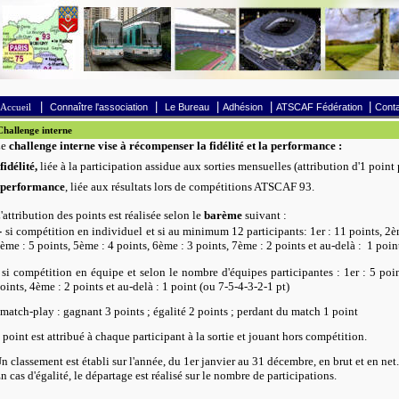
|
|
|
|
|
Accueil
Connaître l'association
Le Bureau
Adhésion
ATSCAF Fédération
Conta
hallenge interne
Le
challenge interne vise à récompenser la fidélité et la performance :
 fidélité,
liée à la participation assidue aux sorties mensuelles (attribution d'1 point
performance
, liée aux résultats lors de compétitions ATSCAF 93.
'attribution des points est réalisée selon le
barème
suivant :
-
si compétition en individuel
et
s
i au minimum 12 participants
:
1er : 11 points, 2è
ème : 5 points, 5ème : 4 points, 6ème : 3 points, 7ème : 2 points et au-delà : 1 poin
si compétition en équipe et selon le nombre d'équipes participantes
:
1er : 5 poi
oints, 4ème : 2 points et au-delà : 1 point (ou 7-5-4-3-2-1 pt)
 match-play : gagnant 3 points ; égalité 2 points ; perdant du match 1 point
 point est attribué à chaque participant à la sortie et jouant hors compétition.
n classement est établi sur l'année, du 1er janvier au 31 décembre, en brut et en net.
n cas d'égalité, le départage est réalisé sur le nombre de participations.