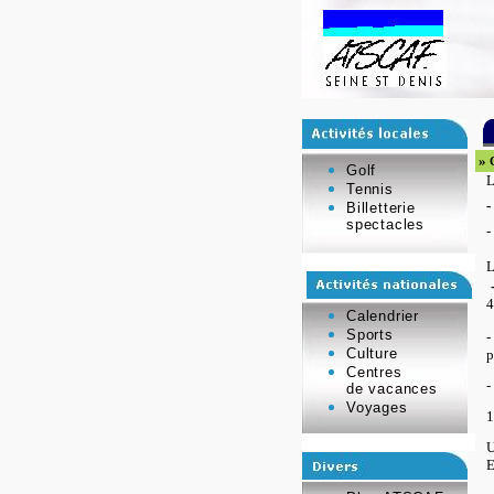
»
C
Golf
Tennis
-
Billetterie
spectacles
-
L
4
Calendrier
Sports
-
Culture
p
Centres
-
de vacances
Voyages
1
U
E