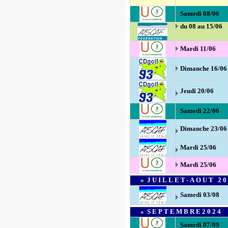
Samedi 08
/06
du 08 au 15/06
Mardi 11/06
Dimanche 16/06
Jeudi 20/06
Samedi
22/06
Dimanche 23/06
Mardi 25/06
Mardi 25/06
»
JUILLET-AOUT
20
Samedi 03/08
»
SEPTEMBRE
2024
Samedi 07/09