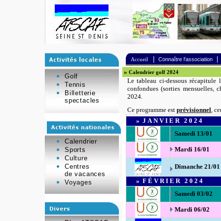
|
|
Accueil
Connaître l'association
»
Calendrier golf 2024
(mis à 
Golf
Le tableau ci-dessous récapitule 
Tennis
confondues (sorties mensuelles, c
Billetterie
2024.
spectacles
Ce programme est
prévisionnel
, c
»
JANVIER
202
4
Samedi 13/01
Calendrier
Mardi 16/01
Sports
Culture
Centres
Dimanche 21/01
de vacances
»
FÉVRIER
2024
Voyages
Samedi 03/02
Mardi 06/02